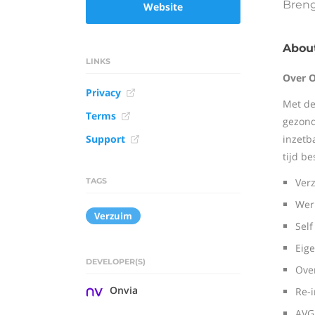
Breng
Website
Abou
LINKS
Over O
Privacy
Met de
Terms
gezond
Support
inzetb
tijd be
TAGS
Ver
Wer
Verzuim
Self
Eig
DEVELOPER(S)
Ove
Onvia
Re-i
AVG 