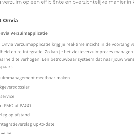
 verzuim op een efficiënte en overzichtelijke manier in
t Onvia
nvia Verzuimapplicatie
 Onvia Verzuimapplicatie krijg je real-time inzicht in de voortang 
heid en re-integratie. Zo kan je het ziekteverzuimproces manage
aarheid te verhogen. Een betrouwbaar systeem dat naar jouw wens w
spaart.
zuimmanagement meetbaar maken
kgeversdossier
 service
en PMO of PAGO
rleg op afstand
ntegratieverslag up-to-date
veilig