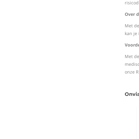
risico
Over d
Met de
kan je
Voorde
Met de
medisc
onze R
Onvi