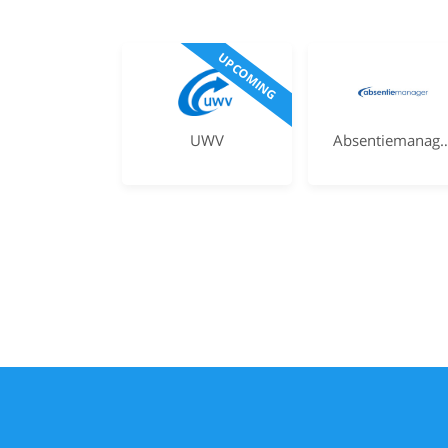
UPCOMING
UWV
Absentiema