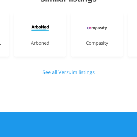
nager
Arboned
Compasity
See all Verzuim listings