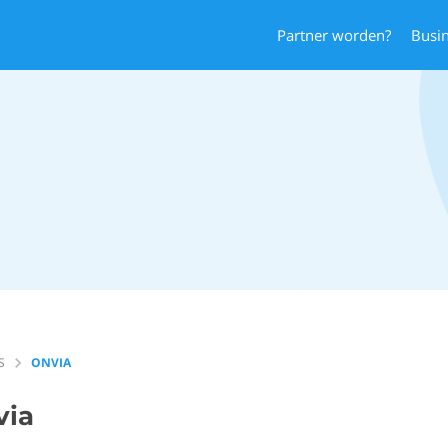
Partner worden?
Busi
S
ONVIA
via