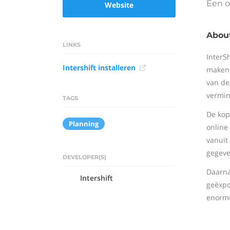
Een o
Website
About
LINKS
InterS
Intershift installeren
maken 
van de
vermin
TAGS
De kop
Planning
online
vanuit
gegeve
DEVELOPER(S)
Daarna
Intershift
geëxpo
enorme