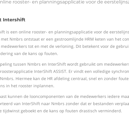
nline rooster- en planningsapplicatie voor de eerstelijns
 Intershift
hift is een online rooster- en planningsapplicatie voor de eerstelij
met Nmbrs ontstaat er een gestroomlijnde HRM keten van het cont
 medewerkers tot en met de verloning. Dit betekent voor de gebrui
dering van de kans op fouten.
peling tussen Nmbrs en InterShift wordt gebruikt om medewerkers
 roosterapplicatie InterShift ASSIST. Er vindt een volledige synchr
 Nmbrs. Hiermee kan de HR afdeling centraal, snel en zonder fou
ns in het rooster inplannen.
ast kunnen de looncomponenten van de medewerkers iedere maa
rteerd van InterShift naar Nmbrs zonder dat er bestanden verpla
 tijdwinst geboekt en de kans op fouten drastisch verminderd.