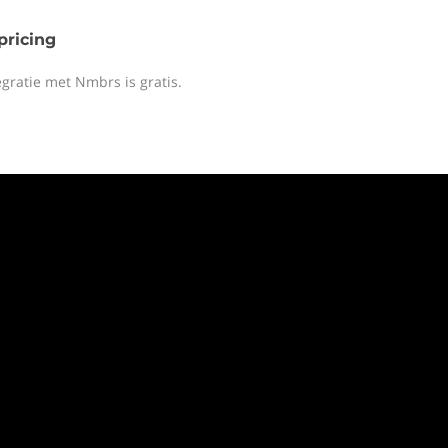
 pricing
egratie met Nmbrs is gratis.