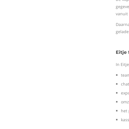
gegeve
vanuit
Daarna
geladen
Eitje
In Eit
tea
cha
exp
omz
het 
kas