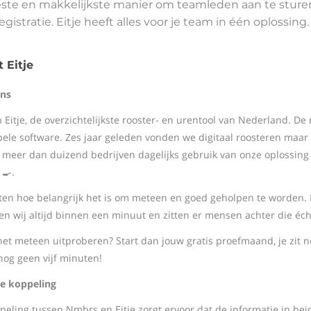
ste en makkelijkste manier om teamleden aan te sture
gistratie. Eitje heeft alles voor je team in één oplossing.
 Eitje
ons
jn Eitje, de overzichtelijkste rooster- en urentool van Nederland. 
pele software. Zes jaar geleden vonden we digitaal roosteren maar
meer dan duizend bedrijven dagelijks gebruik van onze oplossing
🍳.
en hoe belangrijk het is om meteen en goed geholpen te worden. Da
en wij altijd binnen een minuut en zitten er mensen achter die éc
 het meteen uitproberen? Start dan jouw gratis proefmaand, je zit 
nog geen vijf minuten!
e koppeling
peling tussen Nmbrs en Eitje zorgt ervoor dat de informatie in beid