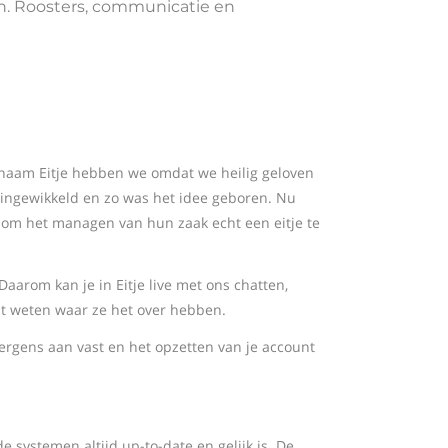
n. Roosters, communicatie en
De naam Eitje hebben we omdat we heilig geloven
 ingewikkeld en zo was het idee geboren. Nu
 om het managen van hun zaak echt een eitje te
arom kan je in Eitje live met ons chatten,
ht weten waar ze het over hebben.
nergens aan vast en het opzetten van je account
e systemen altijd up-to-date en gelijk is. De