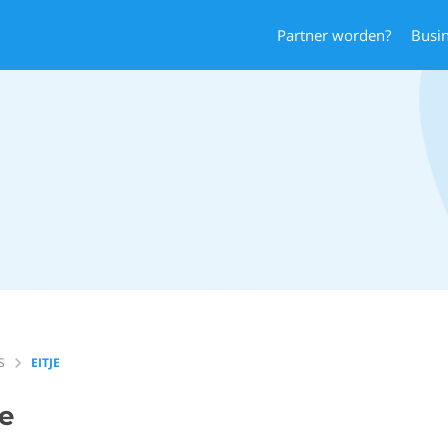
Partner worden?
Busi
S
EITJE
je