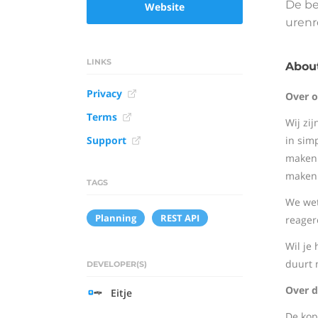
De be
Website
urenre
LINKS
About
Privacy
Over 
Terms
Wij zi
Support
in sim
maken 
maken 
TAGS
We wet
Planning
REST API
reager
Wil je
duurt 
DEVELOPER(S)
Over d
Eitje
De kop