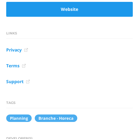
Website
LINKS
Privacy
Terms
Support
TAGS
Planning
Branche - Horeca
DEVELOPER(S)