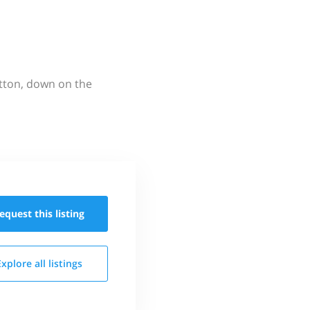
utton, down on the
equest this
listing
Explore all
listings