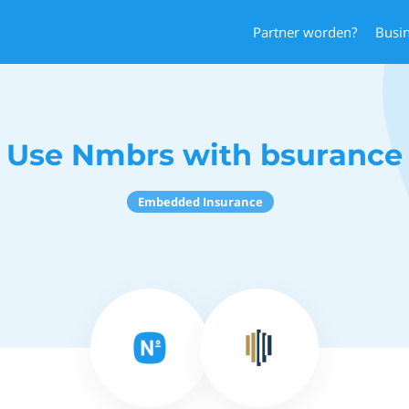
Partner worden?
Busi
Use Nmbrs with bsurance
Embedded Insurance