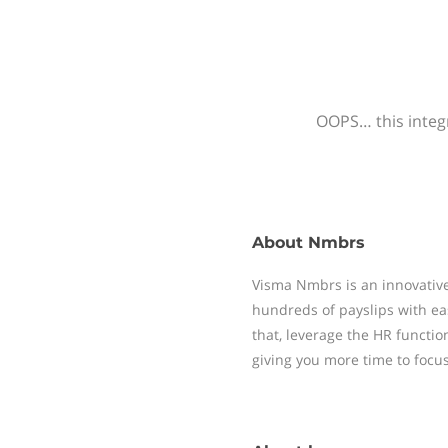
OOPS… this integr
About
Nmbrs
Visma Nmbrs is an innovative
hundreds of payslips with ea
that, leverage the HR functi
giving you more time to focu